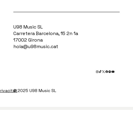
U98 Music SL
Carretera Barcelona, 15 2n 1a
17002 Girona
hola@u98music.cat
privacitat
© 2025 U98 Music SL