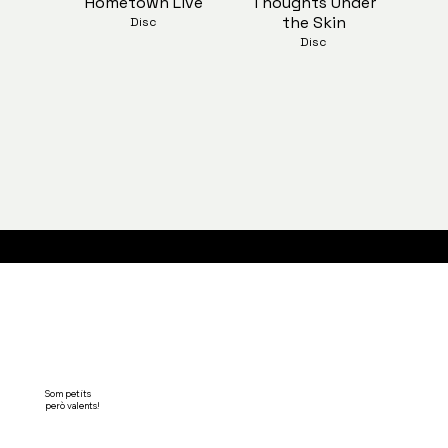
Hometown Live
Thoughts Under
the Skin
Disc
Disc
Compra el disc a la nostra botiga on-line
Som petits
però valents!