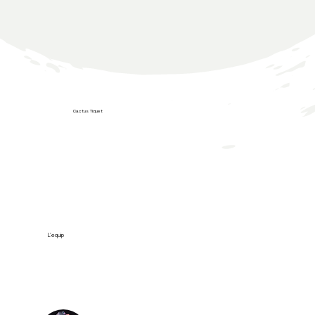
Cactus Tiquet
Descobreix la nostra tiquetera!
L'equip