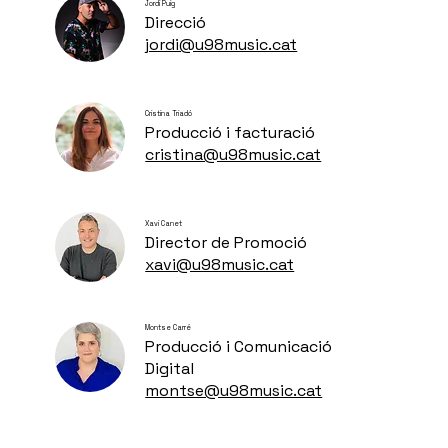
Jordi Puig
Direcció
jordi@u98music.cat
Cristina Triadó
Producció i facturació
cristina@u98music.cat
Xavi Canet
Director de Promoció
xavi@u98music.cat
Montse Carré
Producció i Comunicació
Digital
montse@u98music.cat