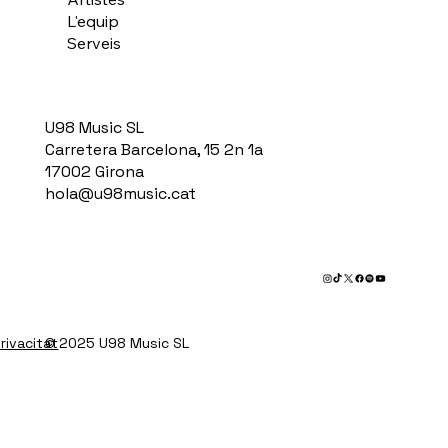
L'equip
Serveis
U98 Music SL
Carretera Barcelona, 15 2n 1a
17002 Girona
hola@u98music.cat
privacitat
© 2025 U98 Music SL