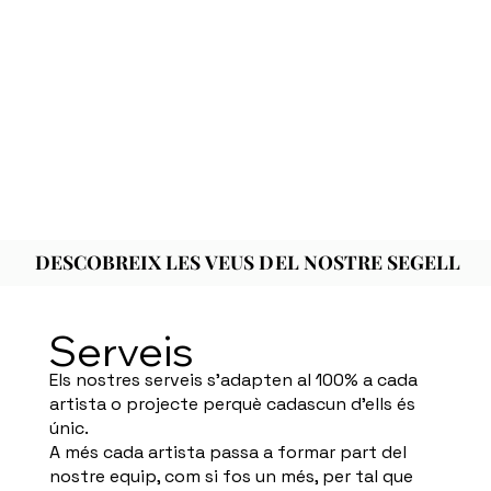
DESCOBREIX LES VEUS DEL NOSTRE SEGELL
DESCOBREIX LES VEUS DEL NOSTRE SEGELL
Serveis
Els nostres serveis s’adapten al 100% a cada
artista o projecte perquè cadascun d’ells és
únic.
A més cada artista passa a formar part del
nostre equip, com si fos un més, per tal que