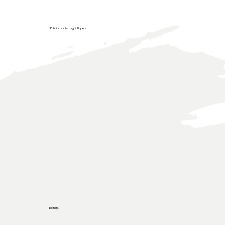
Edicions discogràfiques
Descobreix totes les nostres
edicions discogràfiques!
Botiga