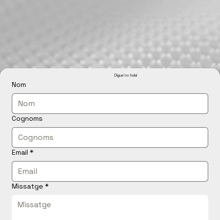
Digue'ns hola!
Nom
Cognoms
Email
*
Missatge
*