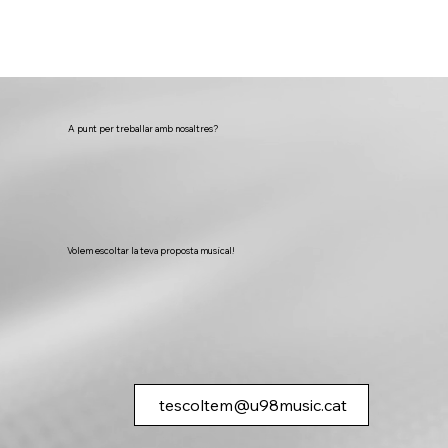
A punt per treballar amb nosaltres?
Volem escoltar la teva proposta musical!
tescoltem@u98music.cat