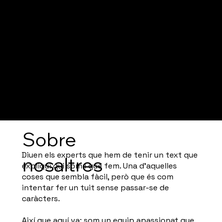
Sobre
Diuen els experts que hem de tenir un text que
nosaltres
expliqui qui som i què fem. Una d’aquelles
coses que sembla fàcil, però que és com
intentar fer un tuit sense passar-se de
caràcters.
Així que aquí va: som un equip apassionat que